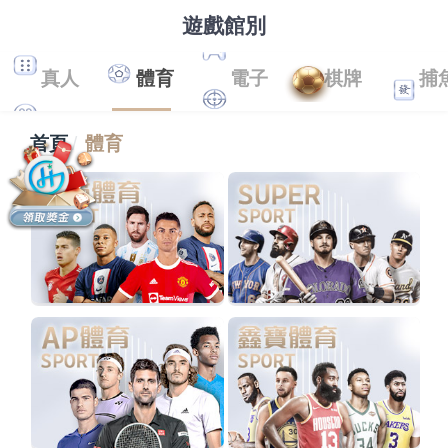
遊戲館別
真人
體育
電子
棋牌
捕
首頁
體育